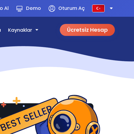
 Al
Demo
Oturum Aç
Ücretsiz Hesap
a
Kaynaklar