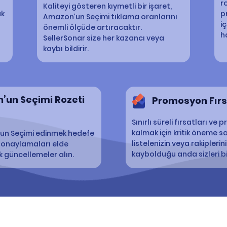
r
Kaliteyi gösteren kıymetli bir işaret,
ak
p
Amazon’un Seçimi tıklama oranlarını
i
önemli ölçüde artıracaktır.
h
SellerSonar size her kazancı veya
kaybı bildirir.
’un Seçimi Rozeti
Promosyon Fırsa
Sınırlı süreli fırsatları v
kalmak için kritik öneme sah
n’un Seçimi edinmek hedefe
listelenizin veya rakipler
li onaylamaları elde
kaybolduğu anda sizleri bil
k güncellemeler alın.