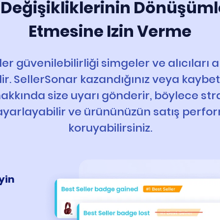
 Değişikliklerinin Dönüşümle
Etmesine Izin Verme
er güvenilebilirliği simgeler ve alıcıları
lir. SellerSonar kazandığınız veya kaybet
akkında size uyarı gönderir, böylece stra
 ayarlayabilir ve ürününüzün satış perfo
koruyabilirsiniz.
eyin