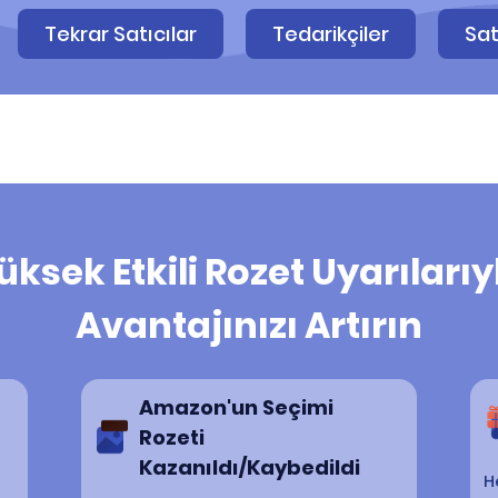
Tekrar Satıcılar
Tedarikçiler
Sat
üksek Etkili Rozet Uyarılarıy
Avantajınızı Artırın
Amazon'un Seçimi
Rozeti
Kazanıldı/Kaybedildi
n
H