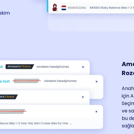
hakim
Ama
Roz
Anaht
için 
Seçi
ve sa
bu de
sağla