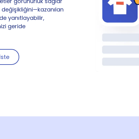
zetler görünürlük sağlar
t değişikliğini—kazanılan
de yanıtlayabilir,
nizi geride
ste