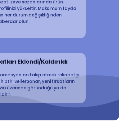
ozet, zirve sezonlarında ürün
rofilinizi yükseltir. Maksimum fayda
çin her durum değişikliğinden
aberdar olun.
tları Eklendi/Kaldırıldı
e promosyonları takip etmek rekabetçi
iptir. SellerSonar, yeni fırsatların
inizin üzerinde göründüğü ya da
dirir.