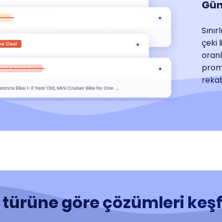
Gün
Sınır
çeki 
oranl
promo
rekab
 türüne göre çözümleri keş