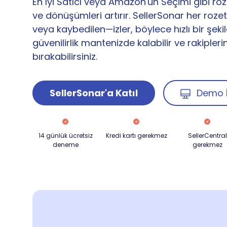
En İyi Satıcı veya Amazon'un Seçimi gibi ro
ve dönüşümleri artırır. SellerSonar her roze
veya kaybedilen—izler, böylece hızlı bir şekil
güvenilirlik mantenizde kalabilir ve rakipleri
bırakabilirsiniz.
SellerSonar'a Katıl
Demo İ
14 günlük ücretsiz
Kredi kartı gerekmez
SellerCentral
deneme
gerekmez