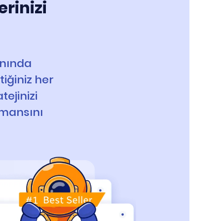
rinizi
 anında
tiğiniz her
tejinizi
rmansını