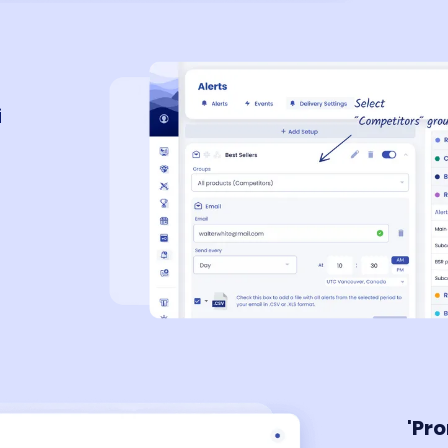
i
'Pr