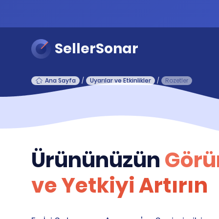
SellerSonar
Ana Sayfa
/
Uyarılar ve Etkinlikler
/
Rozetler
Ürününüzün
Görü
ve Yetkiyi Artırın