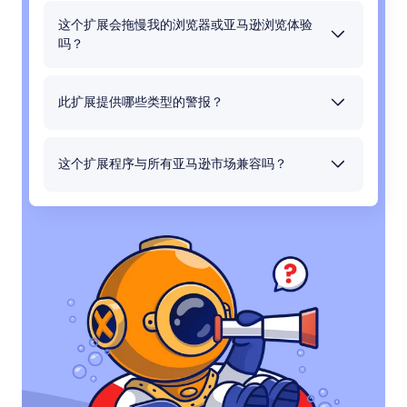
扩展的全部功能。
这个扩展会拖慢我的浏览器或亚马逊浏览体验
吗？
根本不会——SellerSonar 是一个为速度而设计的轻
量级插件。它在您浏览时无缝加载洞察，不影响性
能。
此扩展提供哪些类型的警报？
您将即时收到关键事件的提醒，如Buy Box变动、列
表压制、价格下跌、内容及类别变化、BSR变动、评
论提醒等等。
这个扩展程序与所有亚马逊市场兼容吗？
是的，这个扩展适用于所有亚马逊市场。