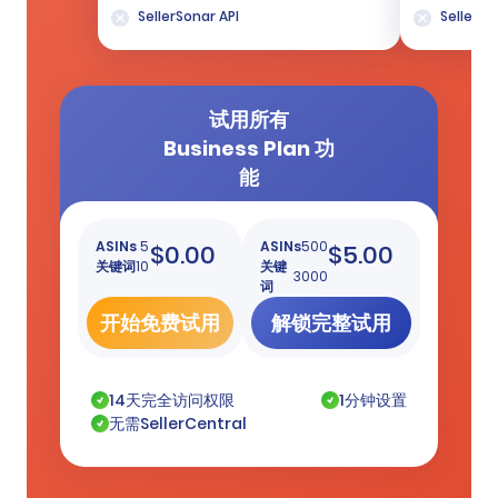
SellerSonar API
SellerSo
试用所有
Business Plan 功
能
ASINs
5
ASINs
500
$0.00
$5.00
关键词
10
关键
3000
词
开始免费试用
解锁完整试用
14天完全访问权限
1分钟设置
无需SellerCentral