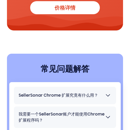
价格详情
常见问题解答
SellerSonar Chrome 扩展究竟有什么用？
SellerSonar能够将诸如列表状态、购买盒所有权和
关键警报等数据直接覆盖在亚马逊产品页面上 ——
我需要一个SellerSonar账户才能使用Chrome
因此您可以立即做出反应，无需使用外部仪表板。
扩展程序吗？
是的，您需要拥有一个SellerSonar账户才能访问该