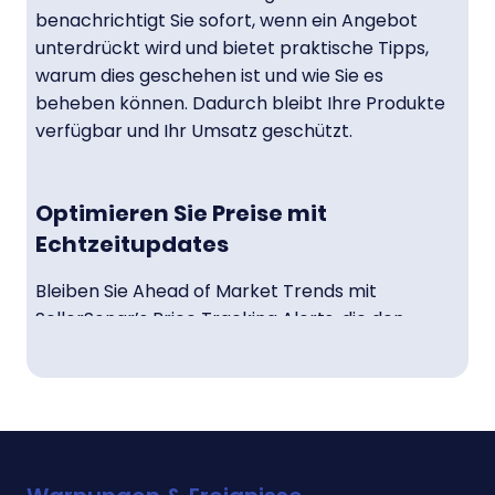
benachrichtigt Sie sofort, wenn ein Angebot
unterdrückt wird und bietet praktische Tipps,
warum dies geschehen ist und wie Sie es
beheben können. Dadurch bleibt Ihre Produkte
verfügbar und Ihr Umsatz geschützt.
Optimieren Sie Preise mit
Echtzeitupdates
Bleiben Sie Ahead of Market Trends mit
SellerSonar’s Price Tracking Alerts, die den
Konkurrenzpreis 24/7 überwachen. Erhalten Sie
sofortige Benachrichtigungen bei
Preisabschwüngen oder -anstiegen, wodurch Sie
Ihre Preisstrategie anpassen und Ihre
Wettbewerbsfähigkeit auf dem Markt
aufrechterhalten können.