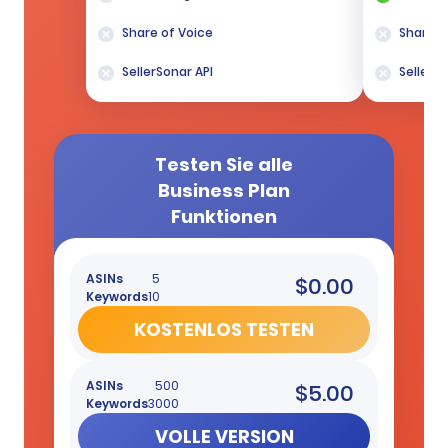
Share of Voice
Share o
SellerSonar API
SellerSo
Testen Sie alle
Business Plan
Funktionen
ASINs
5
$0.00
Keywords
10
KOSTENLOS TESTEN
ASINs
500
$5.00
Keywords
3000
VOLLE VERSION