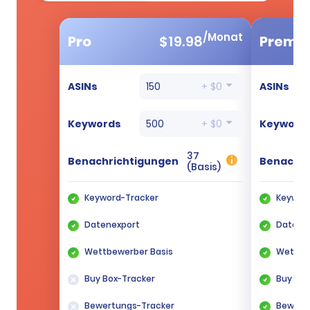
/Monat
Pro
$
19.98
Premi
ASINs
150
+ $0
ASINs
Keywords
500
+ $0
Keyword
37
Benachrichtigungen
Benachri
(Basis)
Keyword-Tracker
Keywor
Datenexport
Datene
Wettbewerber Basis
Wettbe
Buy Box-Tracker
Buy Box
Bewertungs-Tracker
Bewert