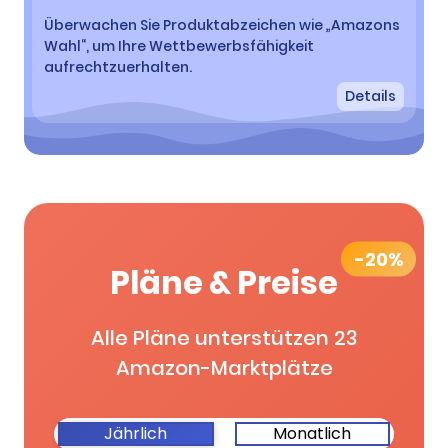
Überwachen Sie Produktabzeichen wie „Amazons
Wahl“, um Ihre Wettbewerbsfähigkeit
aufrechtzuerhalten.
Details
-20%
Pläne & Preise
Alle Pläne unterstützen 23
Amazon-Marktplätze
Jährlich
Monatlich