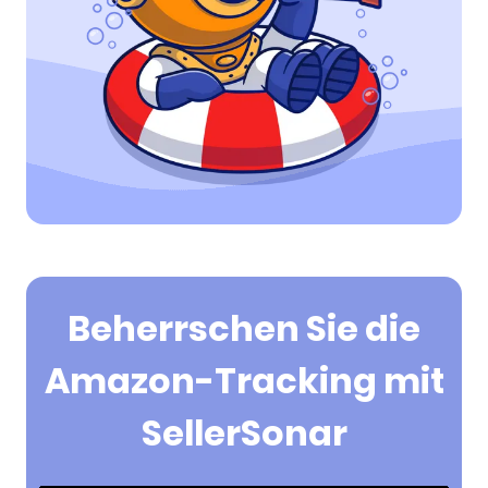
wettbewerbsfähigen Vorsprung zu bewahren
und die Sichtbarkeit Ihres Produkts in
Amazons Suchergebnissen zu maximieren.
Beherrschen Sie die
Amazon-Tracking mit
SellerSonar