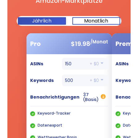
Amazon-Marktplätze
Jährlich
Monatlich
/Monat
Pro
$
19.98
Premi
ASINs
150
+ $0
ASINs
Keywords
500
+ $0
Keyword
37
Benachrichtigungen
Benachri
(Basis)
Keyword-Tracker
Keywor
Datenexport
Datene
Wettbewerber Basis
Wettbe