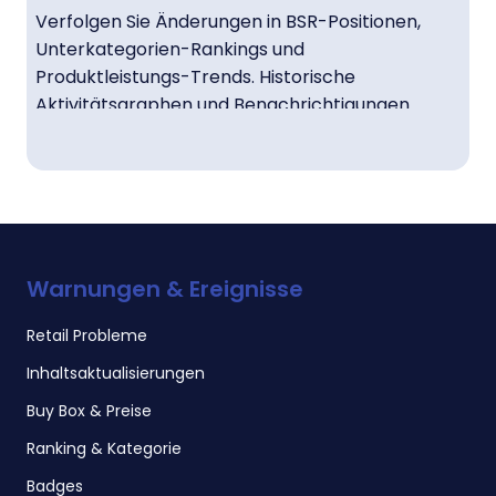
Verfolgen Sie Änderungen in BSR-Positionen,
Unterkategorien-Rankings und
Produktleistungs-Trends. Historische
Aktivitätsgraphen und Benachrichtigungen
ermöglichen es Ihnen, Ranking-Senkungen zu
identifizieren und Probleme schnell zu lösen.
Bleiben Sie wettbewerbsfähig mit
Keyword-Insights
Warnungen & Ereignisse
Entdecken Sie Top-Keywords mit Amazon-
Retail Probleme
Keyword-Trackern, um Ihre SEO-Strategie zu
Inhaltsaktualisierungen
verbessern. Analysieren Sie Ranking-Verlauf,
Marktanteil und WettbewerberKeywords, um die
Buy Box & Preise
Sichtbarkeit Ihres Produkts zu stärken.
Ranking & Kategorie
Badges