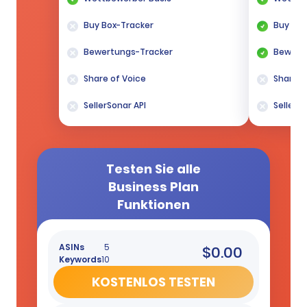
Buy Box-Tracker
Buy Box
Bewertungs-Tracker
Bewert
Share of Voice
Share o
SellerSonar API
SellerSo
Testen Sie alle
Business Plan
Funktionen
ASINs
5
$0.00
Keywords
10
KOSTENLOS TESTEN