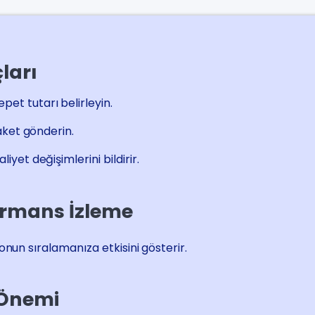
ları
et tutarı belirleyin.
paket gönderin.
iyet değişimlerini bildirir.
formans İzleme
nun sıralamanıza etkisini gösterir.
 Önemi