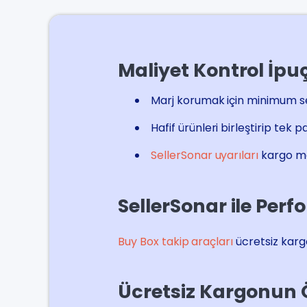
Maliyet Kontrol İpuç
Marj korumak için minimum sep
Hafif ürünleri birleştirip tek 
SellerSonar uyarıları
kargo mal
SellerSonar ile Per
Buy Box takip araçları
ücretsiz kargo
Ücretsiz Kargonun