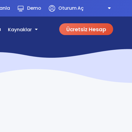
lanla
Demo
Oturum Aç
Ücretsiz Hesap
a
Kaynaklar