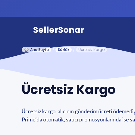
SellerSonar
Ana Sayfa
/
Sözlük
/
Ücretsiz Kargo
Ücretsiz Kargo
Ücretsiz kargo, alıcının gönderim ücreti ödemediğ
Prime’da otomatik, satıcı promosyonlarında ise satış