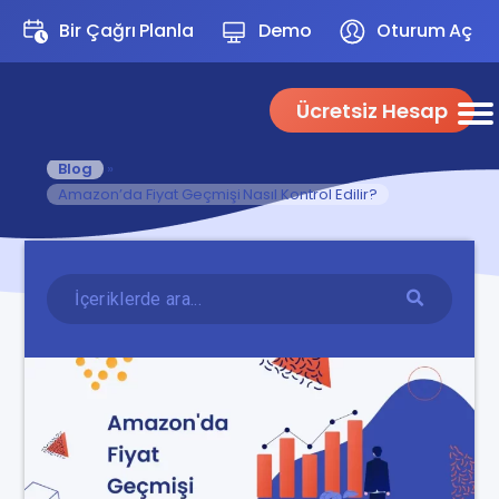
Bir Çağrı Planla
Demo
Oturum Aç
Ücretsiz Hesap
Blog
»
Amazon’da Fiyat Geçmişi Nasıl Kontrol Edilir?