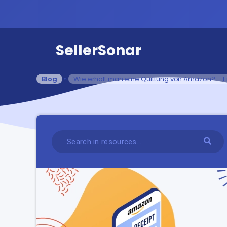
SellerSonar
Blog
»
Wie erhält man eine Quittung von Amazon? – Ei