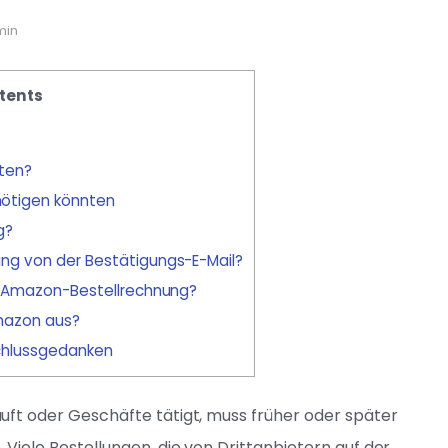
min
tents
lten?
ötigen könnten
g?
ng von der Bestätigungs-E-Mail?
er Amazon-Bestellrechnung?
mazon aus?
Schlussgedanken
uft oder Geschäfte tätigt, muss früher oder später
Viele Bestellungen, die von Drittanbietern auf der