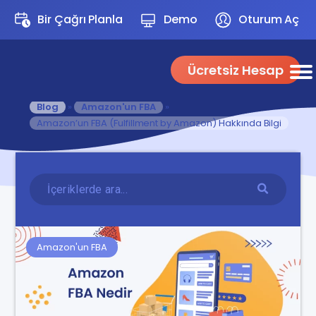
Bir Çağrı Planla
Demo
Oturum Aç
Ücretsiz Hesap
Blog
»
Amazon'un FBA
»
Amazon’un FBA (Fulfillment by Amazon) Hakkında Bilgi
Amazon'un FBA